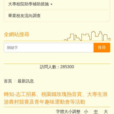
大專校院助學補助措施
畢業校友流向調查
全網站搜尋
搜尋
訪問人數：
2
8
5
3
0
0
首頁
最新訊息
轉知-志工招募、桃園鐵玫瑰熱音賞、大專生洄
游農村競賽及青年趣味運動會等活動
字體大小調整
小
中
大