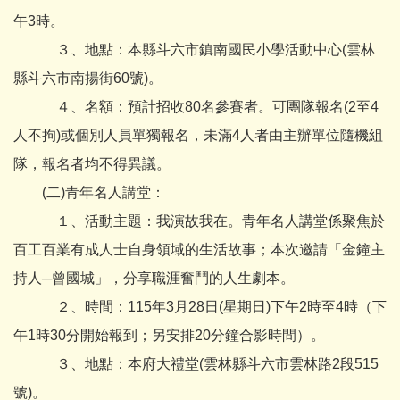
午3時。
３、地點：本縣斗六市鎮南國民小學活動中心(雲林
縣斗六市南揚街60號)。
４、名額：預計招收80名參賽者。可團隊報名(2至4
人不拘)或個別人員單獨報名，未滿4人者由主辦單位隨機組
隊，報名者均不得異議。
(二)青年名人講堂：
１、活動主題：我演故我在。青年名人講堂係聚焦於
百工百業有成人士自身領域的生活故事；本次邀請「金鐘主
持人─曾國城」，分享職涯奮鬥的人生劇本。
２、時間：115年3月28日(星期日)下午2時至4時（下
午1時30分開始報到；另安排20分鐘合影時間）。
３、地點：本府大禮堂(雲林縣斗六市雲林路2段515
號)。