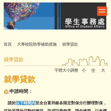
跳
到
主
要
內
容
區
首頁
大專校院助學補助措施
就學貸款
就學貸款
字體大小調整
小
中
大
就學貸款
申請時間：
請於
以下時間內
至全台富邦銀各限定對保分行辦理對保，
並於
至課外活動組繳回，
完成註冊程序，
請勿逾期，以免權