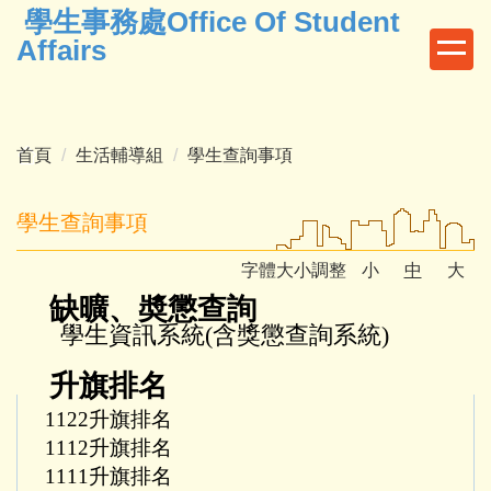
學生事務處Office Of Student
跳
到
Affairs
主
要
內
容
首頁
生活輔導組
學生查詢事項
區
學生查詢事項
字體大小調整
小
中
大
缺曠、奬懲查詢
學生資訊系統(含獎懲查詢系統)
升旗排名
1122升旗排名
1112升旗排名
1111升旗排名