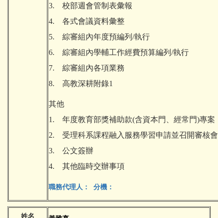
3. 校部週會管制表彙報
4. 各式會議資料彙整
5. 綜審組內年度預編列/執行
6. 綜審組內學輔工作經費預算編列/執行
7. 綜審組內各項業務
8. 高教深耕附錄1
其他
1. 年度教育部獎補助款(含資本門、經常門)專案
2. 受理科系課程融入服務學習申請並召開審核
3. 公文簽辦
4. 其他臨時交辦事項
職務代理人： 分機：
姓名