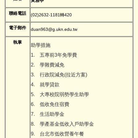
黃雅亭
聯絡電話
(02)2632-1181轉420
電子郵件
duan963@g.ukn.edu.tw
執掌
助學措施
1. 五專前3年免學費
2. 學雜費減免
3. 行政院減免(拉近方案)
4. 就學貸款
5. 大專校院弱勢學生助學
6. 低收免住宿費
7. 生活助學金
8. 學產基金低收入戶助學金
9. 台北市低收營養午餐