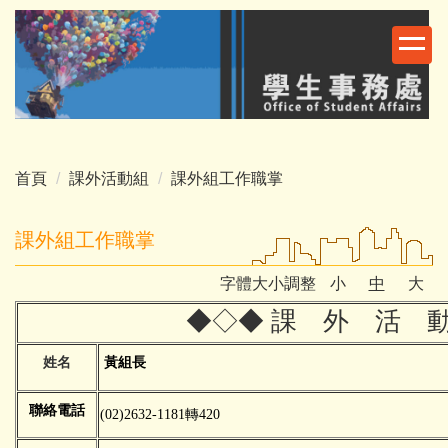
跳
到
主
要
內
容
區
首頁
課外活動組
課外組工作職掌
課外組工作職掌
字體大小調整
小
中
大
◆◇◆
課 外 活 動
姓名
黃
組長
聯絡電話
(02)2632-1181
轉420