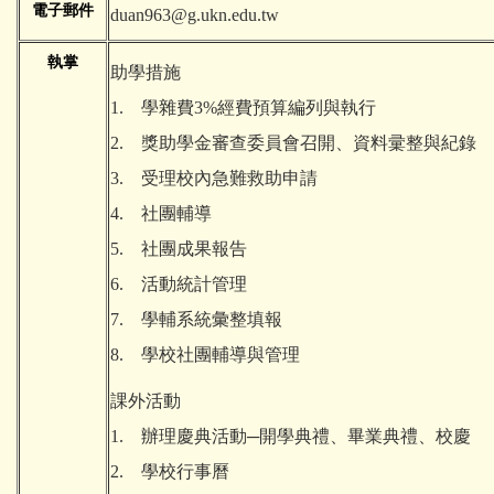
電子郵件
duan963@g.ukn.edu.tw
執掌
助學措施
1. 學雜費3%經費預算編列與執行
2. 獎助學金審查委員會召開、資料彚整與紀錄
3. 受理校內急難救助申請
4. 社團輔導
5. 社團成果報告
6. 活動統計管理
7. 學輔系統彙整填報
8. 學校社團輔導與管理
課外活動
1. 辦理慶典活動─開學典禮、畢業典禮、校慶
2. 學校行事曆